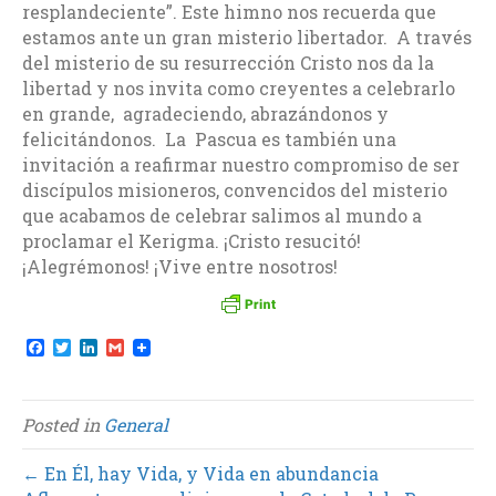
resplandeciente”. Este himno nos recuerda que
estamos ante un gran misterio libertador. A través
del misterio de su resurrección Cristo nos da la
libertad y nos invita como creyentes a celebrarlo
en grande, agradeciendo, abrazándonos y
felicitándonos. La Pascua es también una
invitación a reafirmar nuestro compromiso de ser
discípulos misioneros, convencidos del misterio
que acabamos de celebrar salimos al mundo a
proclamar el Kerigma. ¡Cristo resucitó!
¡Alegrémonos! ¡Vive entre nosotros!
F
T
L
G
a
w
i
m
c
i
n
a
e
t
k
i
b
t
e
l
Posted in
General
o
e
d
o
r
I
k
n
← En Él, hay Vida, y Vida en abundancia