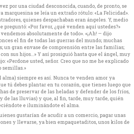
ez por una ciudad desconocida, cuando, de pronto, se
 marquesina se leía un extraño rótulo: «La Felicidad».
ostradores, quienes despachaban eran ángeles. Y, medio
 le preguntó: «Por favor, ¿qué venden aquí ustedes?»
 vendemos absolutamente de todo». «¡Ah! — dijo
nces el fin de todas las guerras del mundo; muchas
; un gran envase de comprensión entre las familias;
con sus hijos…» Y así prosiguió hasta que el ángel, muy
dijo: «Perdone usted, señor. Creo que no me he explicado
 semillas.»
el alma) siempre es así. Nunca te venden amor ya
que tú debes plantar en tu corazón, que tienes luego que
as de preservar de las heladas y defender de los fríos,
 de las lluvias) y que, al fin, tarde, muy tarde, quién
eciéndote e iluminándote el alma.
uienes gustarían de acudir a un comercio, pagar unas
ones y llevarse, ya bien empaquetaditos, unos kilos de