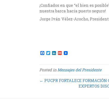
¡Confiados en que “el bien es posib
nuestra barca hacia puerto seguro!
Jorge Iván Vélez-Arocho, Presiden
F
T
L
G
a
w
i
m
c
i
n
a
e
t
k
i
b
t
e
l
Posted in
Mensajes del Presidente
o
e
d
o
r
I
k
n
← PUCPR FORTALECE FORMACIÓN C
EXPERTOS DIS