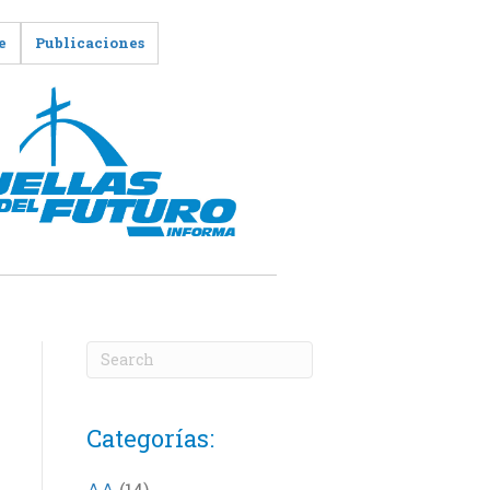
e
Publicaciones
Categorías:
AA
(14)