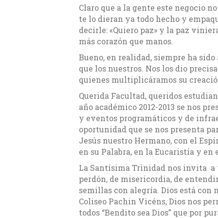
Claro que a la gente este negocio n
te lo dieran ya todo hecho y empaqu
decirle: «Quiero paz» y la paz vini
más corazón que manos.
Bueno, en realidad, siempre ha sido 
que los nuestros. Nos los dio precis
quienes multiplicáramos su creació
Querida Facultad, queridos estudian
año académico 2012-2013 se nos pre
y eventos programáticos y de infrae
oportunidad que se nos presenta pa
Jesús nuestro Hermano, con el Espír
en su Palabra, en la Eucaristía y en
La Santísima Trinidad nos invita a 
perdón, de misericordia, de entendi
semillas con alegría. Dios está con
Coliseo Pachin Vicéns, Dios nos per
todos “Bendito sea Dios” que por pu