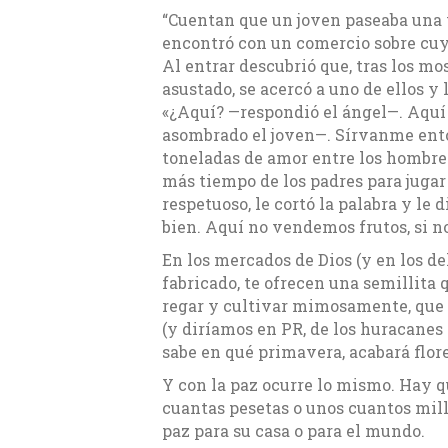
“Cuentan que un joven paseaba una v
encontró con un comercio sobre cuya
Al entrar descubrió que, tras los m
asustado, se acercó a uno de ellos y
«¿Aquí? —respondió el ángel—. Aquí
asombrado el joven—. Sírvanme ento
toneladas de amor entre los hombres
más tiempo de los padres para jugar 
respetuoso, le cortó la palabra y le 
bien. Aquí no vendemos frutos, si no
En los mercados de Dios (y en los d
fabricado, te ofrecen una semillita 
regar y cultivar mimosamente, que h
(y diríamos en PR, de los huracanes y
sabe en qué primavera, acabará flor
Y con la paz ocurre lo mismo. Hay q
cuantas pesetas o unos cuantos mill
paz para su casa o para el mundo.