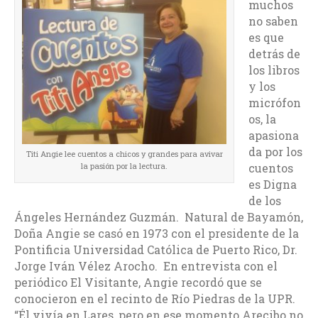
muchos
no saben
es que
detrás de
los libros
y los
micrófon
os, la
apasiona
da por los
Titi Angie lee cuentos a chicos y grandes para avivar
cuentos
la pasión por la lectura.
es Digna
de los
Ángeles Hernández Guzmán. Natural de Bayamón,
Doña Angie se casó en 1973 con el presidente de la
Pontificia Universidad Católica de Puerto Rico, Dr.
Jorge Iván Vélez Arocho. En entrevista con el
periódico El Visitante, Angie recordó que se
conocieron en el recinto de Río Piedras de la UPR.
“Él vivía en Lares, pero en ese momento Arecibo no