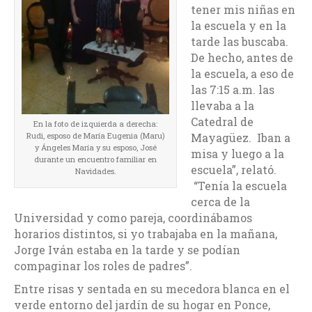
tener mis niñas en
la escuela y en la
tarde las buscaba.
De hecho, antes de
la escuela, a eso de
las 7:15 a.m. las
llevaba a la
Catedral de
En la foto de izquierda a derecha:
Rudi, esposo de María Eugenia (Maru)
Mayagüez. Iban a
y Ángeles María y su esposo, José
misa y luego a la
durante un encuentro familiar en
escuela”, relató.
Navidades.
“Tenía la escuela
cerca de la
Universidad y como pareja, coordinábamos
horarios distintos, si yo trabajaba en la mañana,
Jorge Iván estaba en la tarde y se podían
compaginar los roles de padres”.
Entre risas y sentada en su mecedora blanca en el
verde entorno del jardín de su hogar en Ponce,