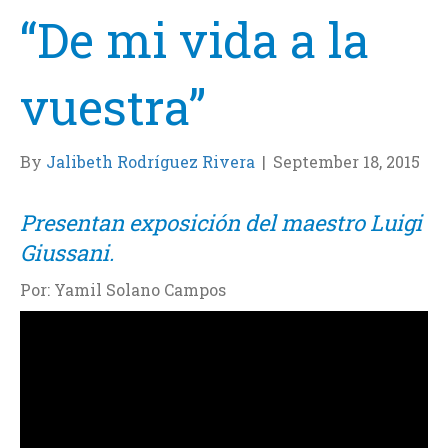
“De mi vida a la
vuestra”
By
Jalibeth Rodríguez Rivera
|
September 18, 2015
Presentan exposición del maestro Luigi
Giussani.
Por: Yamil Solano Campos