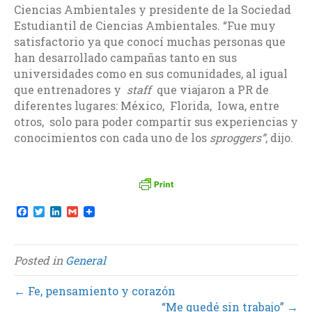
Ciencias Ambientales y presidente de la Sociedad
Estudiantil de Ciencias Ambientales. “Fue muy
satisfactorio ya que conocí muchas personas que
han desarrollado campañas tanto en sus
universidades como en sus comunidades, al igual
que entrenadores y
staff
que viajaron a PR de
diferentes lugares: México, Florida, Iowa, entre
otros, solo para poder compartir sus experiencias y
conocimientos con cada uno de los
sproggers”
, dijo.
F
T
L
G
a
w
i
m
c
i
n
a
e
t
k
i
b
t
e
l
Posted in
General
o
e
d
o
r
I
k
n
← Fe, pensamiento y corazón
“Me quedé sin trabajo” →