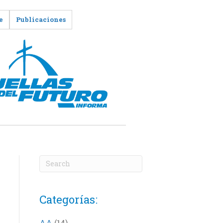
e
Publicaciones
Categorías:
AA
(14)