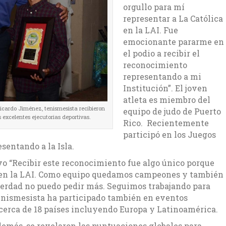
orgullo para mí
representar a La Católica
en la LAI. Fue
emocionante pararme en
el podio a recibir el
reconocimiento
representando a mi
Institución”. El joven
atleta es miembro del
Ricardo Jiménez, tenismesista recibieron
equipo de judo de Puerto
 excelentes ejecutorias deportivas.
Rico. Recientemente
participó en los Juegos
sentando a la Isla.
vo “Recibir este reconocimiento fue algo único porque
 en la LAI. Como equipo quedamos campeones y también
 verdad no puedo pedir más. Seguimos trabajando para
 tenismesista ha participado también en eventos
cerca de 18 países incluyendo Europa y Latinoamérica.
además, se revelaron las puntuaciones globales para