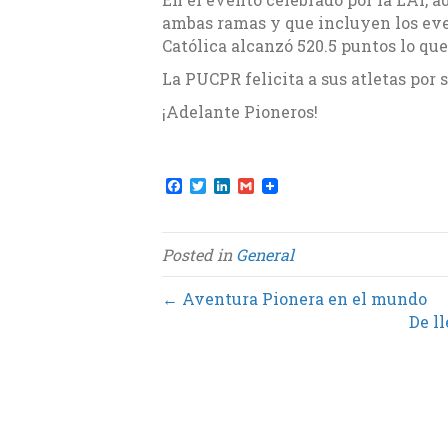
ambas ramas y que incluyen los eve
Católica alcanzó 520.5 puntos lo que 
La PUCPR felicita a sus atletas por 
¡Adelante Pioneros!
F
T
L
G
a
w
i
m
c
i
n
a
e
t
k
i
b
t
e
l
Posted in
General
o
e
d
o
r
I
k
n
← Aventura Pionera en el mundo
De l