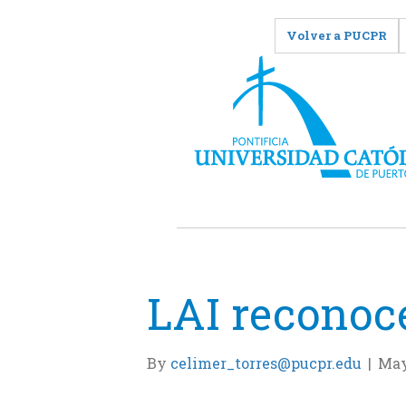
Volver a PUCPR
LAI reconoce
By
celimer_torres@pucpr.edu
|
May