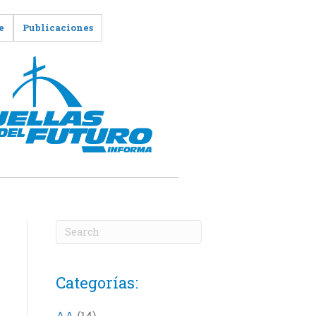
e
Publicaciones
Categorías:
AA
(14)