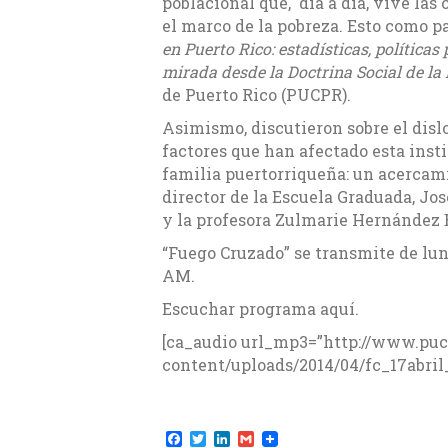
poblacional que, día a día, vive las
el marco de la pobreza. Esto como pa
en Puerto Rico: estadísticas, políticas
mirada desde la Doctrina Social de la I
de Puerto Rico (PUCPR).
Asimismo, discutieron sobre el dislo
factores que han afectado esta inst
familia puertorriqueña: un acercami
director de la Escuela Graduada, Jos
y la profesora Zulmarie Hernández 
“Fuego Cruzado” se transmite de lune
AM.
Escuchar programa aquí.
[ca_audio url_mp3=”http://www.puc
content/uploads/2014/04/fc_17abril
F
T
L
G