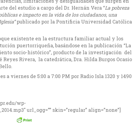
 carencias, limitaciones y desigualdades que surgen en
rte del estudio a cargo del Dr. Hernán Vera “
La pobreza
 públicas e impacto en la vida de los ciudadanos, una
glesia”
publicado por la Pontificia Universidad Católica
que existente en la estructura familiar actual y los
itución puertorriqueña, basándose en la publicación “La
ento socio-histórico”, producto de la investigación del
é Reyes Rivera, la catedrática, Dra. Hilda Burgos Ocasio
Bello.
s a viernes de 5:00 a 7:00 PM por Radio Isla 1320 y 1490
pr.edu/wp-
_2014.mp3″ url_ogg=”” skin=”regular” align=”none”]