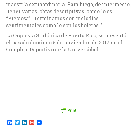
maestría extraordinaria. Para luego, de intermedio,
tener varias obras descriptivas como lo es
“Preciosa”. Terminamos con melodías
sentimentales como lo son los boleros. ”
La Orquesta Sinfónica de Puerto Rico, se presentó
el pasado domingo 5 de noviembre de 2017 en el
Complejo Deportivo de la Universidad.
F
T
L
G
a
w
i
m
c
i
n
a