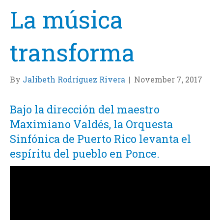
La música
transforma
By
Jalibeth Rodríguez Rivera
|
November 7, 2017
Bajo la dirección del maestro
Maximiano Valdés, la Orquesta
Sinfónica de Puerto Rico levanta el
espíritu del pueblo en Ponce.