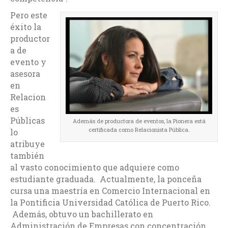
Pero este
éxito la
productor
a de
evento y
asesora
en
Relacion
es
Públicas
Además de productora de eventos, la Pionera está
certificada como Relacionista Pública.
lo
atribuye
también
al vasto conocimiento que adquiere como
estudiante graduada. Actualmente, la ponceña
cursa una maestría en Comercio Internacional en
la Pontificia Universidad Católica de Puerto Rico.
Además, obtuvo un bachillerato en
Administración de Empresas con concentración