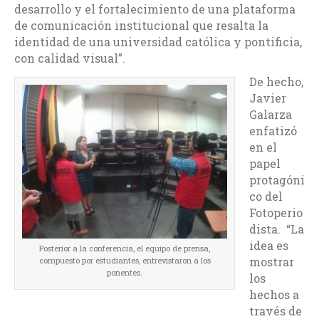
desarrollo y el fortalecimiento de una plataforma
de comunicación institucional que resalta la
identidad de una universidad católica y pontificia,
con calidad visual”.
De hecho,
Javier
Galarza
enfatizó
en el
papel
protagóni
co del
Fotoperio
dista. “La
idea es
Posterior a la conferencia, el equipo de prensa,
mostrar
compuesto por estudiantes, entrevistaron a los
ponentes.
los
hechos a
través de