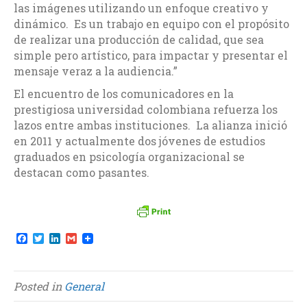
las imágenes utilizando un enfoque creativo y
dinámico. Es un trabajo en equipo con el propósito
de realizar una producción de calidad, que sea
simple pero artístico, para impactar y presentar el
mensaje veraz a la audiencia.”
El encuentro de los comunicadores en la
prestigiosa universidad colombiana refuerza los
lazos entre ambas instituciones. La alianza inició
en 2011 y actualmente dos jóvenes de estudios
graduados en psicología organizacional se
destacan como pasantes.
F
T
L
G
a
w
i
m
c
i
n
a
e
t
k
i
b
t
e
l
Posted in
General
o
e
d
o
r
I