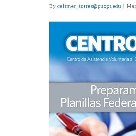
By
celimer_torres@pucpr.edu
|
Mar