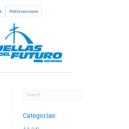
e
Publicaciones
Categorías:
AA
(14)