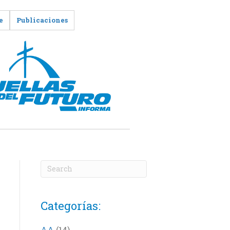
e
Publicaciones
Categorías:
AA
(14)