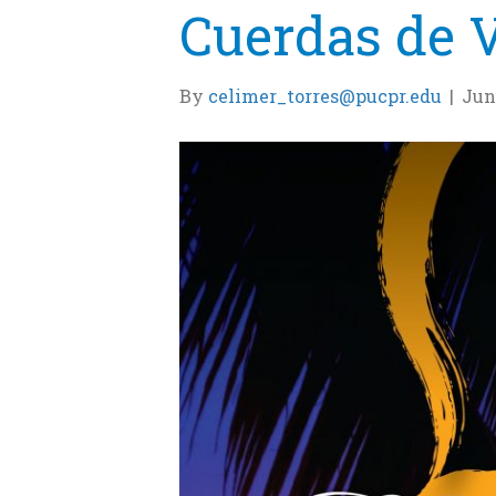
Cuerdas de 
By
celimer_torres@pucpr.edu
|
Jun