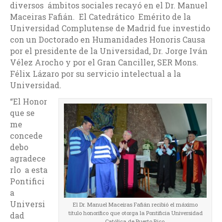
diversos ámbitos sociales recayó en el Dr. Manuel
Maceiras Fafián. El Catedrático Emérito de la
Universidad Complutense de Madrid fue investido
con un Doctorado en Humanidades Honoris Causa
por el presidente de la Universidad, Dr. Jorge Iván
Vélez Arocho y por el Gran Canciller, SER Mons.
Félix Lázaro por su servicio intelectual a la
Universidad.
“El Honor
que se
me
concede
debo
agradece
rlo a esta
Pontifici
a
Universi
El Dr. Manuel Maceiras Fafián recibió el máximo
título honorífico que otorga la Pontificia Universidad
dad
Católica de Puerto Rico.