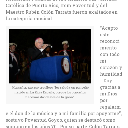
Católica de Puerto Rico, Irem Poventud y del
Maestro Rubén Colón Tarrats fueron exaltados en
la categoría musical.
“Acepto
este
reconoci
miento
con todo
mi
corazón y
humildad
. Doy
gracias a
Monseñor, expresó orgulloso “les saluda un ponceño
nacido en La Rioja España, porque los ponceños
mi Dios
nacemos donde nos da la gana”.
por
regalarm
e el don de la música y a mi familia por apoyarme”,
sostuvo Poventud Goyco, quien se destacó como
soprano en los años 70. Por su parte, Colón Tarrats