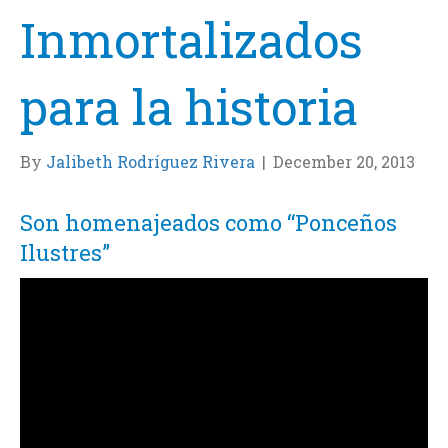
Inmortalizados
para la historia
By
Jalibeth Rodríguez Rivera
|
December 20, 2013
Son homenajeados como “Ponceños
Ilustres”