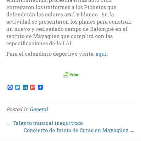
entregaron los uniformes a los Pioneros que
defenderán los colores azul y blanco. En la
actividad se presentaron los planes para construir
un nuevo y rediseñado campo de Balompié en el
recinto de Mayagüez que cumplirá con las
especificaciones de la LAI.
Para el calendario deportivo visita:
aquí
.
F
T
L
G
a
w
i
m
c
i
n
a
e
t
k
i
b
t
e
l
Posted in
General
o
e
d
o
r
I
k
n
← Talento musical inequívoco
Concierto de Inicio de Curso en Mayagüez →