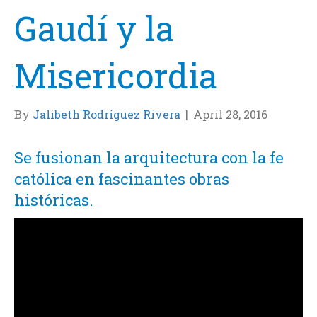
Gaudí y la
Misericordia
By
Jalibeth Rodríguez Rivera
|
April 28, 2016
Se fusionan la arquitectura con la fe
católica en fascinantes obras
históricas.