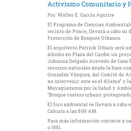
Activismo Comunitario y 
Por: Walter E. García Aguirre
El Programa de Ciencias Ambientales
recinto de Ponce, llevará a cabo su
Protección de Bosques Urbanos.
El arquitecto Patrick Urbain será un
árboles en Plaza del Caribe: un pro
Johanna Delgado Acevedo de Casa P
recursos naturales desde la base com
González Vázquez, del Comité de Am
no intervenir: este es el dilema” y 
Mayagüezanos por la Salud y Ambie
“Bosque costero urbano: protegiendo
El foro ambiental se llevará a cabo 
Calcuta a las 8:00 AM.
Para más información contacte a
ca
o 1551.