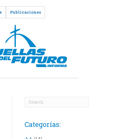
e
Publicaciones
Categorías:
AA
(14)