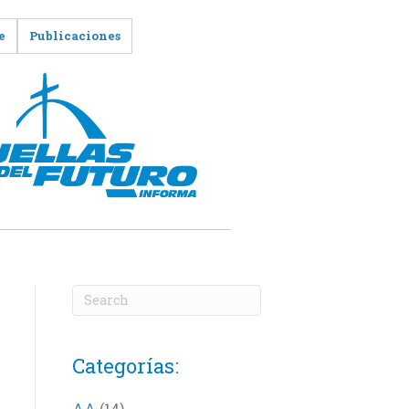
e
Publicaciones
Categorías:
AA
(14)