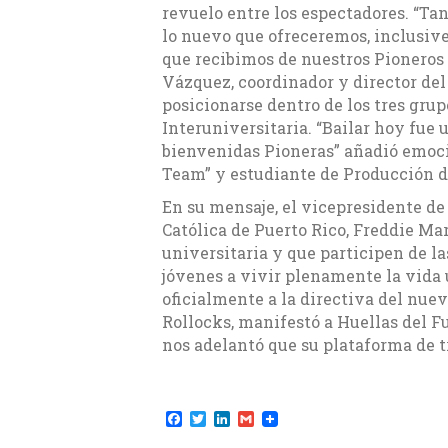
revuelo entre los espectadores. “Ta
lo nuevo que ofreceremos, inclusive
que recibimos de nuestros Pioneros 
Vázquez, coordinador y director del
posicionarse dentro de los tres grup
Interuniversitaria. “Bailar hoy fue 
bienvenidas Pioneras” añadió emoc
Team” y estudiante de Producción d
En su mensaje, el vicepresidente de
Católica de Puerto Rico, Freddie Ma
universitaria y que participen de la
jóvenes a vivir plenamente la vida 
oficialmente a la directiva del nuev
Rollocks, manifestó a Huellas del Fu
nos adelantó que su plataforma de tr
F
T
L
G
a
w
i
m