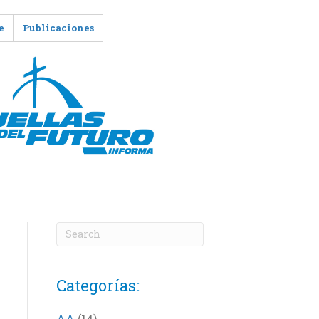
e
Publicaciones
Categorías:
AA
(14)