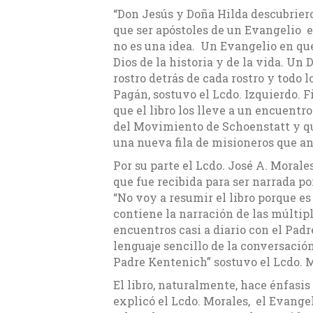
“Don Jesús y Doña Hilda descubrier
que ser apóstoles de un Evangelio e
no es una idea. Un Evangelio en que
Dios de la historia y de la vida. Un D
rostro detrás de cada rostro y todo l
Pagán, sostuvo el Lcdo. Izquierdo. 
que el libro los lleve a un encuent
del Movimiento de Schoenstatt y qu
una nueva fila de misioneros que an
Por su parte el Lcdo. José A. Moral
que fue recibida para ser narrada p
“No voy a resumir el libro porque e
contiene la narración de las múltip
encuentros casi a diario con el Pad
lenguaje sencillo de la conversació
Padre Kentenich” sostuvo el Lcdo. M
El libro, naturalmente, hace énfasi
explicó el Lcdo. Morales, el Evangeli