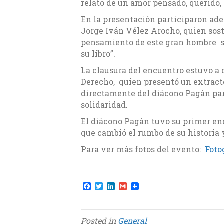
relato de un amor pensado, querido,
En la presentación participaron ade
Jorge Iván Vélez Arocho, quien sos
pensamiento de este gran hombre sob
su libro”.
La clausura del encuentro estuvo a c
Derecho, quien presentó un extracto
directamente del diácono Pagán part
solidaridad.
El diácono Pagán tuvo su primer en
que cambió el rumbo de su historia
Para ver más fotos del evento:
Foto
F
T
L
G
a
w
i
m
c
i
n
a
e
t
k
i
b
t
e
l
Posted in
General