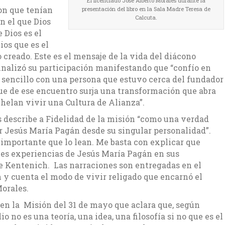
El licenciado José Alberto Morales durante la
on que tenían
presentación del libro en la Sala Madre Teresa de
Calcuta.
n el que Dios
 Dios es el
ios que es el
o creado. Este es el mensaje de la vida del diácono
Finalizó su participación manifestando que “confío en
ro sencillo con una persona que estuvo cerca del fundador
e de ese encuentro surja una transformación que abra
helan vivir una Cultura de Alianza”.
es describe a Fidelidad de la misión “como una verdad
or Jesús María Pagán desde su singular personalidad”.
s importante que lo lean. Me basta con explicar que
les experiencias de Jesús María Pagán en sus
re Kentenich. Las narraciones son entregadas en el
n y cuenta el modo de vivir religado que encarnó el
orales.
s en la Misión del 31 de mayo que aclara que, según
o no es una teoría, una idea, una filosofía si no que es el