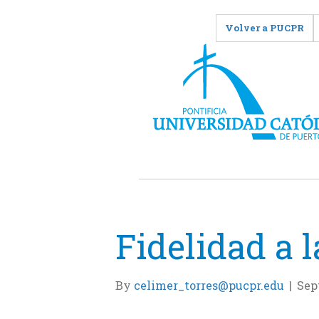
Volver a PUCPR
Fidelidad a 
By
celimer_torres@pucpr.edu
|
Sep