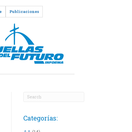
e
Publicaciones
Categorías:
AA
(14)