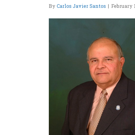
By
Carlos Javier Santos
|
February 1