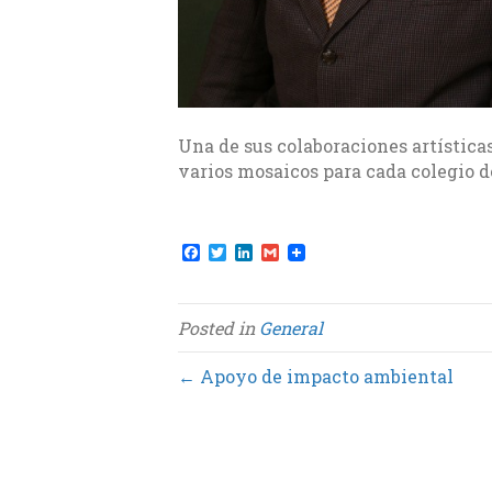
Una de sus colaboraciones artísticas
varios mosaicos para cada colegio d
F
T
L
G
a
w
i
m
c
i
n
a
e
t
k
i
b
t
e
l
Posted in
General
o
e
d
o
r
I
k
n
← Apoyo de impacto ambiental