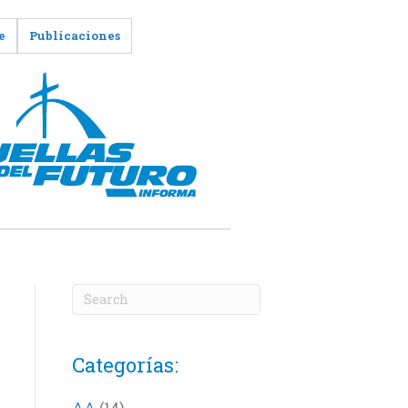
e
Publicaciones
Categorías:
AA
(14)