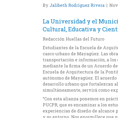
By
Jalibeth Rodríguez Rivera
|
Nov
La Universidad y el Munic
Cultural, Educativa y Cientí
Redacción Huellas del Futuro
Estudiantes de la Escuela de Arquit
casco urbano de Mayagüez. Las obras 
transportación e información, a los 
mediante la firma de un Acuerdo de 
Escuela de Arquitectura de la Ponti
autónomo de Mayagüez. El acuerdo t
desarrollo urbano que fortalezcan a
simultáneamente, servirá como exper
“Con esta alianza ponemos en prácti
PUCPR, que es encaminar a los estu
experiencias de diseño de alcance 
y su entorno. Nos enorgullece que 