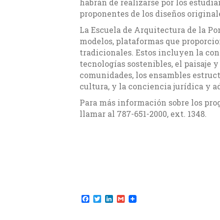
habrán de realizarse por los estudia
proponentes de los diseños original
La Escuela de Arquitectura de la Po
modelos, plataformas que proporcio
tradicionales. Estos incluyen la con
tecnologías sostenibles, el paisaje 
comunidades, los ensambles estructura
cultura, y la conciencia jurídica y 
Para más información sobre los pro
llamar al 787-651-2000, ext. 1348.
F
T
L
G
a
w
i
m
c
i
n
a