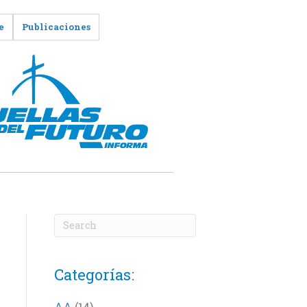
e
Publicaciones
Categorías:
AA
(14)