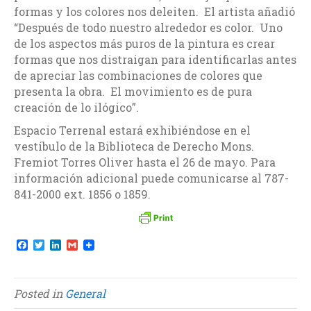
formas y los colores nos deleiten. El artista añadió
“Después de todo nuestro alrededor es color. Uno
de los aspectos más puros de la pintura es crear
formas que nos distraigan para identificarlas antes
de apreciar las combinaciones de colores que
presenta la obra. El movimiento es de pura
creación de lo ilógico”.
Espacio Terrenal estará exhibiéndose en el
vestíbulo de la Biblioteca de Derecho Mons.
Fremiot Torres Oliver hasta el 26 de mayo. Para
información adicional puede comunicarse al 787-
841-2000 ext. 1856 o 1859.
F
T
L
G
a
w
i
m
c
i
n
a
e
t
k
i
b
t
e
l
Posted in
General
o
e
d