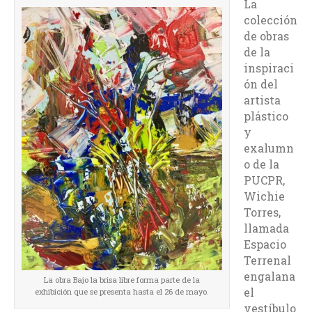
La
colección
de obras
de la
inspiraci
ón del
artista
plástico
y
exalumn
o de la
PUCPR,
Wichie
Torres,
llamada
Espacio
Terrenal
engalana
La obra Bajo la brisa libre forma parte de la
el
exhibición que se presenta hasta el 26 de mayo.
vestíbulo