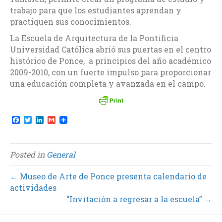
trabajo para que los estudiantes aprendan y
practiquen sus conocimientos.
La Escuela de Arquitectura de la Pontificia
Universidad Católica abrió sus puertas en el centro
histórico de Ponce, a principios del año académico
2009-2010, con un fuerte impulso para proporcionar
una educación completa y avanzada en el campo.
F
T
L
G
a
w
i
m
c
i
n
a
e
t
k
i
b
t
e
l
Posted in
General
o
e
d
o
r
I
k
n
← Museo de Arte de Ponce presenta calendario de
actividades
“Invitación a regresar a la escuela” →