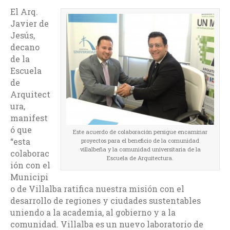
El Arq.
Javier de
Jesús,
decano
de la
Escuela
de
Arquitect
ura,
manifest
ó que
Este acuerdo de colaboración persigue encaminar
“esta
proyectos para el beneficio de la comunidad
villalbeña y la comunidad universitaria de la
colaborac
Escuela de Arquitectura.
ión con el
Municipi
o de Villalba ratifica nuestra misión con el
desarrollo de regiones y ciudades sustentables
uniendo a la academia, al gobierno y a la
comunidad. Villalba es un nuevo laboratorio de