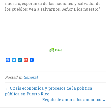
nuestro, esperanza de las naciones y salvador de
los pueblos: ven a salvarnos, Señor Dios nuestro.”
F
T
L
G
a
w
i
m
c
i
n
a
e
t
k
i
b
t
e
l
Posted in
General
o
e
d
o
r
I
k
n
← Crisis económica y procesos de la política
pública en Puerto Rico
Regalo de amor a los ancianos →