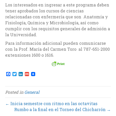
Los interesados en ingresar a este programa deben
tener aprobados los cursos de ciencias
relacionadas con enfermería que son Anatomía y
Fisiología, Química y Microbiología, así como
cumplir con los requisitos generales de admisión a
la Universidad.
Para información adicional pueden comunicarse
con la Prof. María del Carmen Toro al 787-651-2000
extensiones 1600 o 1616.
F
T
L
G
a
w
i
m
c
i
n
a
e
t
k
i
b
t
e
l
Posted in
General
o
e
d
o
r
I
k
n
← Inicia semestre con ritmo en las octavitas
Rumbo a la final en el Torneo del Chicharrón →