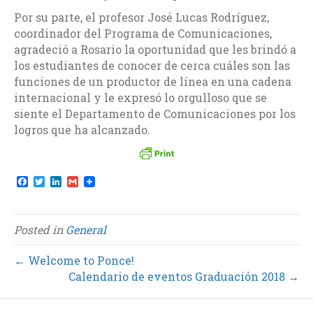
Por su parte, el profesor José Lucas Rodríguez,
coordinador del Programa de Comunicaciones,
agradeció a Rosario la oportunidad que les brindó a
los estudiantes de conocer de cerca cuáles son las
funciones de un productor de línea en una cadena
internacional y le expresó lo orgulloso que se
siente el Departamento de Comunicaciones por los
logros que ha alcanzado.
F
T
L
G
a
w
i
m
c
i
n
a
e
t
k
i
b
t
e
l
Posted in
General
o
e
d
o
r
I
k
n
← Welcome to Ponce!
Calendario de eventos Graduación 2018 →