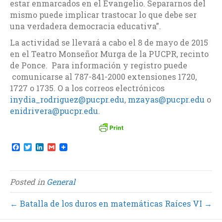
estar enmarcados en el Evangelio. Separarnos del
mismo puede implicar trastocar lo que debe ser
una verdadera democracia educativa”.
La actividad se llevará a cabo el 8 de mayo de 2015
en el Teatro Monseñor Murga de la PUCPR, recinto
de Ponce. Para información y registro puede
comunicarse al 787-841-2000 extensiones 1720,
1727 o 1735. O a los correos electrónicos
inydia_rodriguez@pucpr.edu
,
mzayas@pucpr.edu
o
enidrivera@pucpr.edu
.
F
T
L
G
a
w
i
m
c
i
n
a
e
t
k
i
b
t
e
l
Posted in
General
o
e
d
o
r
I
k
n
← Batalla de los duros en matemáticas
Raíces VI →