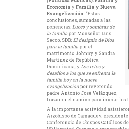
(Políticas Públicas)
,
Familia y
Economía
y
Familia y Nueva
Evangelización
. “Estas
conclusiones, sumadas a las
ponencias:
Luces y sombras de
la familia
por Monseñor Luis
Secco, SDB;
El designio de Dios
para la familia
por el
matrimonio Johnny y Sandra
Martínez de República
Dominicana; y
Los retos y
desafíos a los que se enfrenta la
familia hoy en la nueva
evangelización
por reverendo
padre Antonio José Velázquez,
trazaron el camino para iniciar los 
A la importante actividad asistier
Arzobispo de Camagüey, presidente d
Conferencia de Obispos Católicos de
Willemstad, Curazao y responsable 