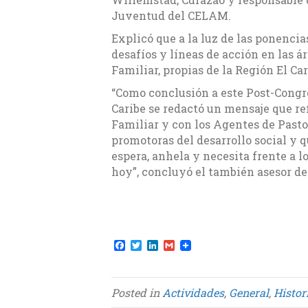
Juventud del CELAM.
Explicó que a la luz de las ponencia
desafíos y líneas de acción en las á
Familiar, propias de la Región El Car
“Como conclusión a este Post-Congre
Caribe se redactó un mensaje que ref
Familiar y con los Agentes de Pastor
promotoras del desarrollo social y 
espera, anhela y necesita frente a 
hoy”, concluyó el también asesor d
F
T
L
G
a
w
i
m
c
i
n
a
e
t
k
i
b
t
e
l
Posted in
Actividades
,
General
,
Histor
o
e
d