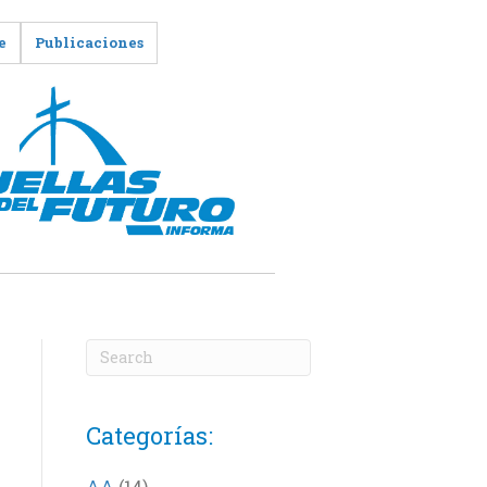
e
Publicaciones
Categorías:
AA
(14)