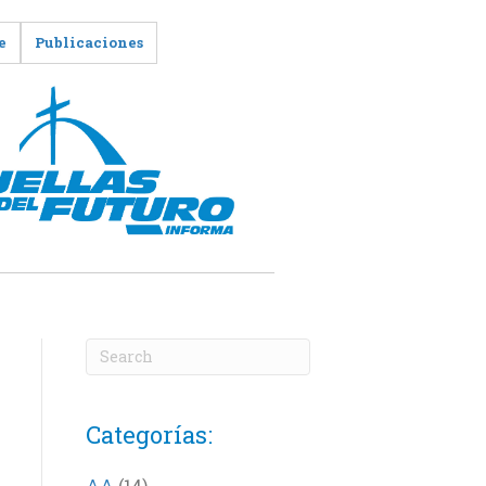
e
Publicaciones
Categorías:
AA
(14)