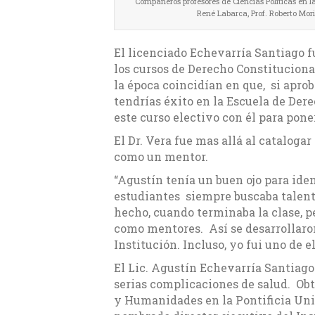
Compañeros profesores de Ciencias Políticas en la
René Labarca, Prof. Roberto Mor
El licenciado Echevarría Santiago 
los cursos de Derecho Constitucion
la época coincidían en que, si aprob
tendrías éxito en la Escuela de Der
este curso electivo con él para pone
El Dr. Vera fue mas allá al catalogar
como un mentor.
“Agustín tenía un buen ojo para ide
estudiantes siempre buscaba talento
hecho, cuando terminaba la clase, p
como mentores. Así se desarrollaro
Institución. Incluso, yo fui uno de
El Lic. Agustín Echevarría Santiago 
serias complicaciones de salud. Obt
y Humanidades en la Pontificia Uni