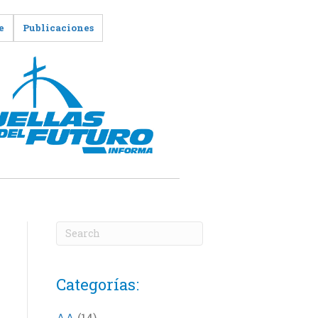
e
Publicaciones
Categorías:
AA
(14)