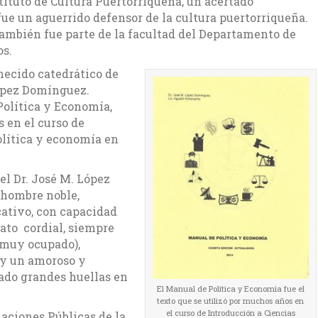
tituto de Cultura Puertorriqueña, un acertado
e un aguerrido defensor de la cultura puertorriqueña.
 también fue parte de la facultad del Departamento de
os.
necido catedrático de
López Domínguez.
Política y Economía,
 en el curso de
olítica y economía en
el Dr. José M. López
 hombre noble,
cativo, con capacidad
rato cordial, siempre
 muy ocupado),
o y un amoroso y
ado grandes huellas en
El Manual de Política y Economía fue el
texto que se utilizó por muchos años en
el curso de Introducción a Ciencias
laciones Públicas de la