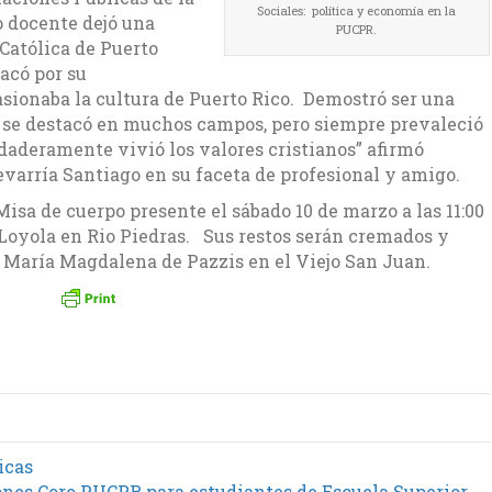
Sociales: política y economía en la
 docente dejó una
PUCPR.
 Católica de Puerto
tacó por su
asionaba la cultura de Puerto Rico. Demostró ser una
 se destacó en muchos campos, pero siempre prevaleció
daderamente vivió los valores cristianos” afirmó
arría Santiago en su faceta de profesional y amigo.
isa de cuerpo presente el sábado 10 de marzo a las 11:00
 Loyola en Rio Piedras. Sus restos serán cremados y
 María Magdalena de Pazzis en el Viejo San Juan.
icas
nes Coro PUCPR para estudiantes de Escuela Superior →