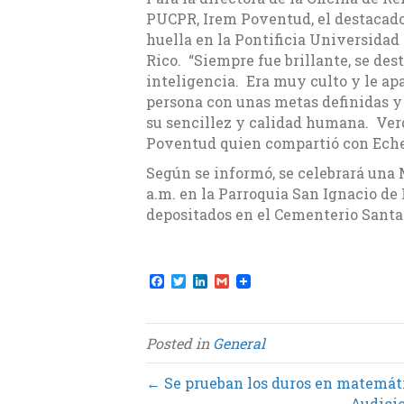
PUCPR, Irem Poventud, el destacado
huella en la Pontificia Universidad
Rico. “Siempre fue brillante, se des
inteligencia. Era muy culto y le ap
persona con unas metas definidas y
su sencillez y calidad humana. Ver
Poventud quien compartió con Echev
Según se informó, se celebrará una M
a.m. en la Parroquia San Ignacio de
depositados en el Cementerio Santa
F
T
L
G
a
w
i
m
c
i
n
a
e
t
k
i
b
t
e
l
Posted in
General
o
e
d
o
r
I
k
n
← Se prueban los duros en matemát
Audicio