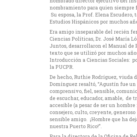
nombrado director ejecutivo del Ins
nombramiento para quien siempre fu
Su esposa, la Prof. Elena Escudero,
Estudios Hispánicos por muchos añ
Era amigo inseparable del recién fe
Ciencias Políticas, Dr. José María 
Juntos, desarrollaron el Manual de 
texto que se utilizó por muchos años
Introducción a Ciencias Sociales: p
la PUCPR.
De hecho, Ruthie Rodríguez, viuda d
Domínguez resaltó, “Agustín fue un
comprensivo, fiel, sensible, comuni
de escuchar, educador, amable, de t
accesible (a pesar de ser un hombre
consejero, culto, creyente, generos
sensible amigo. ¡Hombre que ha dej
nuestra Puerto Rico!”.
Para la directora de la Oficina de Re