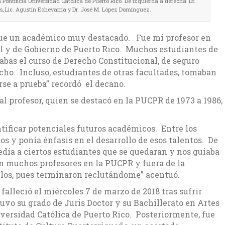
 Pontificia Universidad Católica de Puerto Rico. De izquierda a derecha: Dr.
is, Lic. Agustín Echevarría y Dr. José M. López Domínguez.
fue un académico muy destacado. Fue mi profesor en
al y de Gobierno de Puerto Rico. Muchos estudiantes de
abas el curso de Derecho Constitucional, de seguro
echo. Incluso, estudiantes de otras facultades, tomaban
rse a prueba” recordó el decano.
 al profesor, quien se destacó en la PUCPR de 1973 a 1986,
ntificar potenciales futuros académicos. Entre los
s y ponía énfasis en el desarrollo de esos talentos. De
edía a ciertos estudiantes que se quedaran y nos guiaba
n muchos profesores en la PUCPR y fuera de la
 ellos, pues terminaron reclutándome” acentuó.
falleció el miércoles 7 de marzo de 2018 tras sufrir
uvo su grado de Juris Doctor y su Bachillerato en Artes
versidad Católica de Puerto Rico. Posteriormente, fue