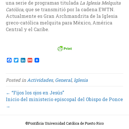
una serie de programas titulada
La Iglesia Melquita
Católica
, que se transmitió por la cadena EWTN.
Actualmente es Gran Archmandrita de la Iglesia
greco-católica melquita para México, América
Central y el Caribe.
F
T
L
G
a
w
i
m
c
i
n
a
e
t
k
i
b
t
e
l
Posted in
Actividades
,
General
,
Iglesia
o
e
d
o
r
I
k
n
← “Fijos los ojos en Jesús”
Inicio del ministerio episcopal del Obispo de Ponce
→
©Pontificia Universidad Católica de Puerto Rico