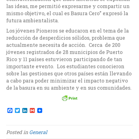
las ideas, me permitió expresarme y compartir un
mismo objetivo, el cual es Basura Cero” expresó la
futura ambientalista.
Los jóvenes Pioneros se educaron en el tema de la
reducción de desperdicios sólidos, problema que
actualmente necesita de acción. Cerca de 200
jóvenes registrados de 28 municipios de Puerto
Rico y 11 países estuvieron participando de tan
importante evento. Los estudiantes conocieron
sobre las gestiones que otros países están llevando
a cabo para poder minimizar el impacto negativo
de la basura en su ambiente y en sus comunidades.
F
T
L
G
a
w
i
m
c
i
n
a
e
t
k
i
b
t
e
l
Posted in
General
o
e
d