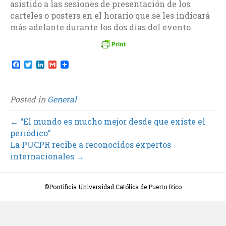
asistido a las sesiones de presentación de los
carteles o posters en el horario que se les indicará
más adelante durante los dos días del evento.
F
T
L
G
a
w
i
m
c
i
n
a
e
t
k
i
b
t
e
l
Posted in
General
o
e
d
o
r
I
k
n
← “El mundo es mucho mejor desde que existe el
periódico”
La PUCPR recibe a reconocidos expertos
internacionales →
©Pontificia Universidad Católica de Puerto Rico