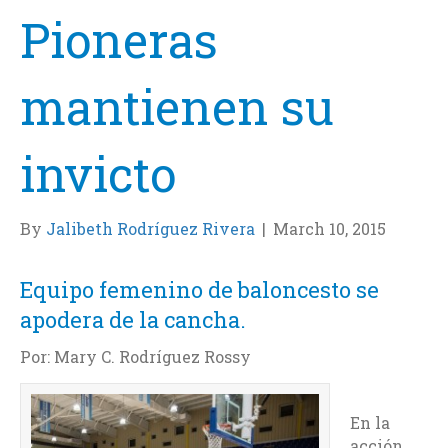
Pioneras
mantienen su
invicto
By
Jalibeth Rodríguez Rivera
|
March 10, 2015
Equipo femenino de baloncesto se
apodera de la cancha.
Por: Mary C. Rodríguez Rossy
En la
acción