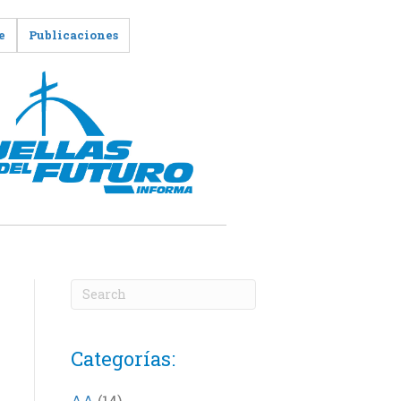
e
Publicaciones
Categorías:
AA
(14)