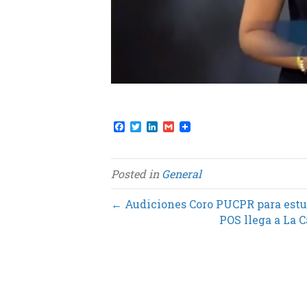
F
T
L
G
a
w
i
m
c
i
n
a
e
t
k
i
b
t
e
l
Posted in
General
o
e
d
o
r
I
k
n
← Audiciones Coro PUCPR para estu
POS llega a La C