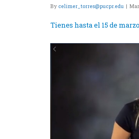
By
celimer_torres@pucpr.edu
|
Mar
Tienes hasta el 15 de marzo