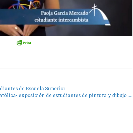
diantes de Escuela Superior
atólica- exposición de estudiantes de pintura y dibujo →