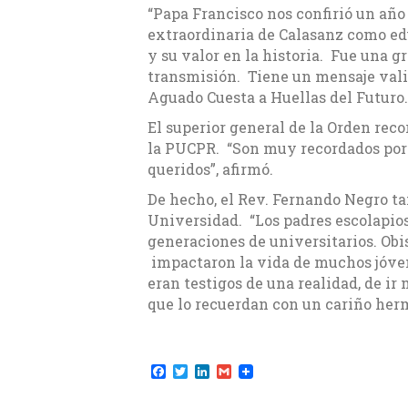
“Papa Francisco nos confirió un año 
extraordinaria de Calasanz como ed
y su valor en la historia. Fue una 
transmisión. Tiene un mensaje vali
Aguado Cuesta a Huellas del Futuro.
El superior general de la Orden rec
la PUCPR. “Son muy recordados por
queridos”, afirmó.
De hecho, el Rev. Fernando Negro ta
Universidad. “Los padres escolapios
generaciones de universitarios. Ob
impactaron la vida de muchos jóvene
eran testigos de una realidad, de ir
que lo recuerdan con un cariño her
F
T
L
G
a
w
i
m
c
i
n
a