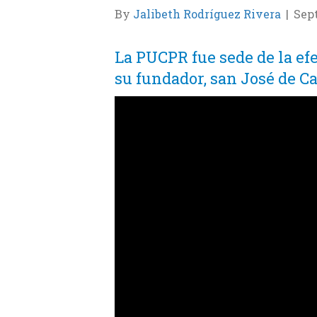
By
Jalibeth Rodríguez Rivera
|
Sep
La PUCPR fue sede de la e
su fundador, san José de C