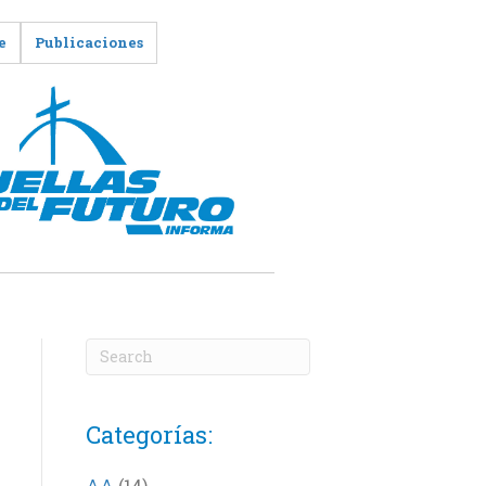
e
Publicaciones
Categorías:
AA
(14)