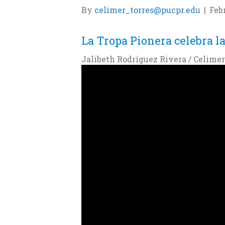
By
celimer_torres@pucpr.edu
|
Febr
La Tropa Pionera celebra 
Jalibeth Rodríguez Rivera / Celimer