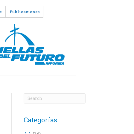
e
Publicaciones
Categorías:
AA
(14)