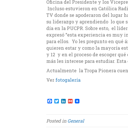
Oficina del Presidente y los Vicepr
Incluso estuvieron en Católica Radi
TV donde se apoderaron del lugar h
su liderazgo y aprendiendo lo que s
día en la PUCPR. Sobre esto, el líder
expresó “esta experiencia es muy 
para ellos. Yo les pregunto en qué á
quieren estar y como la mayoría est
y 12 y en el proceso de escoger qué
más les interese para estudiar. Esta
Actualmente la Tropa Pionera cuent
Ver
fotogalería
F
T
L
G
a
w
i
m
c
i
n
a
e
t
k
i
b
t
e
l
Posted in
General
o
e
d