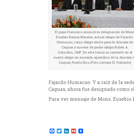
El papa Francisco anunció la designación de Mons
Eusebio Ramos Morales, actual obispo de Fajardo-
Humacao, como obispo electo para la diócesis de
Caguas y sucesor de padre obispo Rubén A.
González, CMF. De esta forma se convierte en el
cuarto obispo en sucesión apostólica de la diócesis 
Caguas, Puerto Rico.(Foto cortesía El Visitante)
Fajardo-Humacao. Y a raíz de la sed
Caguas, ahora fue designado como obi
Para ver mensaje de Mons. Eusebio 
F
T
L
G