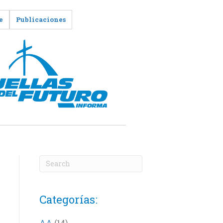
e
Publicaciones
Categorías:
AA
(14)