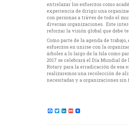
entrelazar los esfuerzos como acadé
experiencia de dirigir una organiz
con personas a tráves de todo el mu
diversas organizaciones. Este inte
reforzar la visión global que debe 
Como parte de la agenda de trabajo,
esfuerzos en unirse con la organiza
árboles a lo largo de la Isla como p
2017 se celebrará el Día Mundial de 
Rotary para la erradicación de esa
realizaremos una recolección de ali
necesitadas y a organizaciones sin 
F
T
L
G
a
w
i
m
c
i
n
a
e
t
k
i