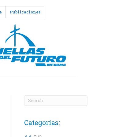
e
Publicaciones
Categorías:
AA
(14)