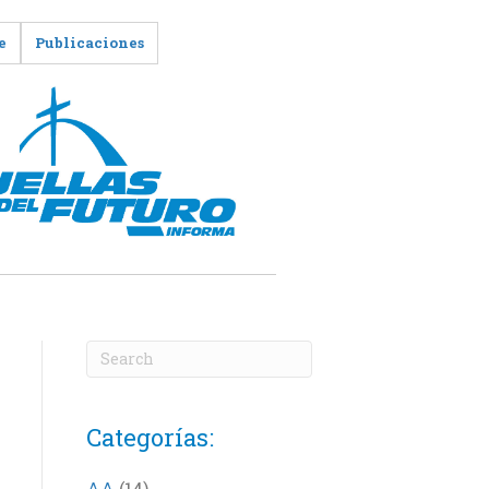
e
Publicaciones
Categorías:
AA
(14)