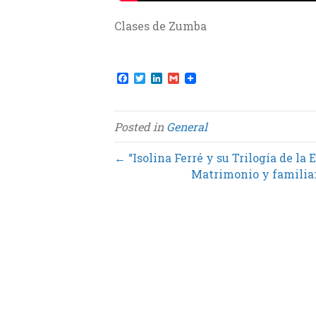
Clases de Zumba
F
T
L
G
a
w
i
m
c
i
n
a
e
t
k
i
b
t
e
l
Posted in
General
o
e
d
o
r
I
k
n
← “Isolina Ferré y su Trilogía de la 
Matrimonio y familia: