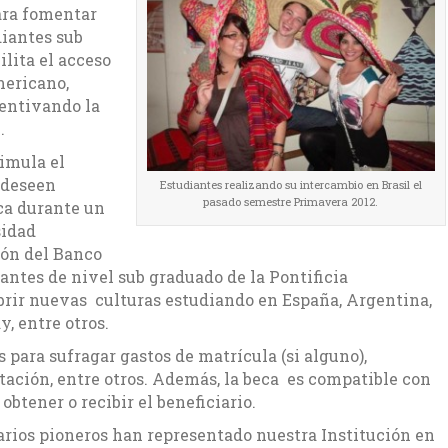
ara fomentar
diantes sub
lita el acceso
mericano,
entivando la
.
imula el
 deseen
Estudiantes realizando su intercambio en Brasil el
pasado semestre Primavera 2012.
ca durante un
sidad
ión del Banco
antes de nivel sub graduado de la Pontificia
rir nuevas culturas estudiando en España, Argentina,
y, entre otros.
 para sufragar gastos de matrícula (si alguno),
tación, entre otros. Además, la beca es compatible con
btener o recibir el beneficiario.
arios pioneros han representado nuestra Institución en