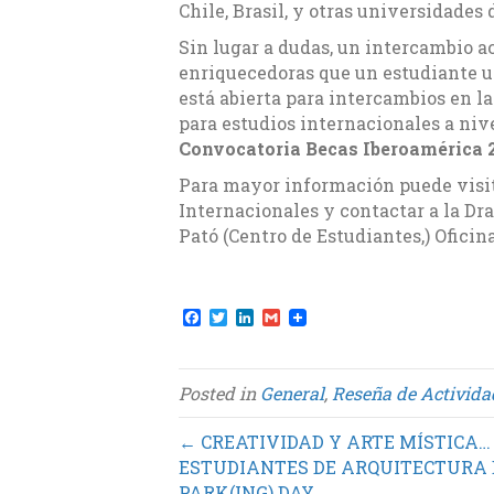
Chile, Brasil, y otras universidades
Sin lugar a dudas, un intercambio 
enriquecedoras que un estudiante u
está abierta para intercambios en 
para estudios internacionales a niv
Convocatoria Becas Iberoamérica 20
Para mayor información puede visita
Internacionales y contactar a la Dr
Pató (Centro de Estudiantes,) Oficina
F
T
L
G
a
w
i
m
c
i
n
a
e
t
k
i
b
t
e
l
Posted in
General
,
Reseña de Activida
o
e
d
o
r
I
k
n
← CREATIVIDAD Y ARTE MÍSTICA…
ESTUDIANTES DE ARQUITECTURA D
PARK(ING) DAY. →