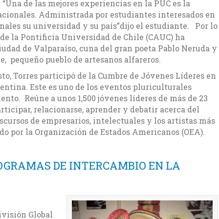
 “Una de las mejores experiencias en la PUC es la
acionales. Administrada por estudiantes interesados en
nales su universidad y su país”dijo el estudiante. Por lo
de la Pontificia Universidad de Chile (CAUC) ha
ciudad de Valparaíso, cuna del gran poeta Pablo Neruda y
e, pequeño pueblo de artesanos alfareros.
sto, Torres participó de la Cumbre de Jóvenes Líderes en
entina. Este es uno de los eventos pluriculturales
nto. Reúne a unos 1,500 jóvenes líderes de más de 23
rticipar, relacionarse, aprender y debatir acerca del
scursos de empresarios, intelectuales y los artistas más
ado por la Organización de Estados Americanos (OEA).
OGRAMAS DE INTERCAMBIO EN LA
ivisión Global