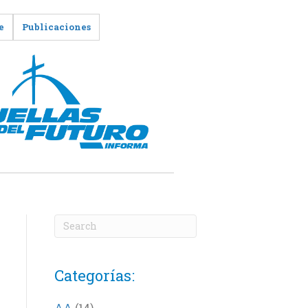
e
Publicaciones
Categorías:
AA
(14)