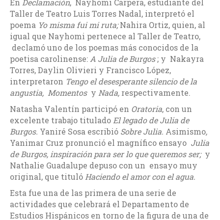
En
Declamación
, Nayhomi Carpera, estudiante del
Taller de Teatro Luis Torres Nadal, interpretó el
poema
Yo misma fui mi ruta;
Nahira Ortiz, quien, al
igual que Nayhomi pertenece al Taller de Teatro,
declamó uno de los poemas más conocidos de la
poetisa carolinense:
A Julia de Burgos
; y Nakayra
Torres, Daylin Olivieri y Francisco López,
interpretaron
Tengo el desesperante silencio de la
angustia,
Momentos
y
Nada,
respectivamente.
Natasha Valentín participó en
Oratoria
, con un
excelente trabajo titulado
El legado de Julia de
Burgos.
Yaniré Sosa escribió
Sobre Julia.
Asimismo
,
Yanimar Cruz pronunció el magnífico ensayo
Julia
de Burgos, inspiración para ser lo que queremos ser;
y
Nathalie Guadalupe depuso con un ensayo muy
original, que tituló
Haciendo el amor con el agua.
Esta fue una de las primera de una serie de
actividades que celebrará el Departamento de
Estudios Hispánicos en torno de la figura de una de