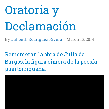
Oratoria y
Declamación
By
Jalibeth Rodríguez Rivera
|
March 15, 2014
Rememoran la obra de Julia de
Burgos, la figura cimera de la poesía
puertorriqueña.