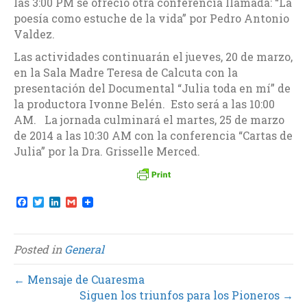
las 3:00 PM se ofreció otra conferencia llamada: “La
poesía como estuche de la vida” por Pedro Antonio
Valdez.
Las actividades continuarán el jueves, 20 de marzo,
en la Sala Madre Teresa de Calcuta con la
presentación del Documental “Julia toda en mí” de
la productora Ivonne Belén. Esto será a las 10:00
AM. La jornada culminará el martes, 25 de marzo
de 2014 a las 10:30 AM con la conferencia “Cartas de
Julia” por la Dra. Grisselle Merced.
F
T
L
G
a
w
i
m
c
i
n
a
e
t
k
i
b
t
e
l
Posted in
General
o
e
d
o
r
I
k
n
← Mensaje de Cuaresma
Siguen los triunfos para los Pioneros →