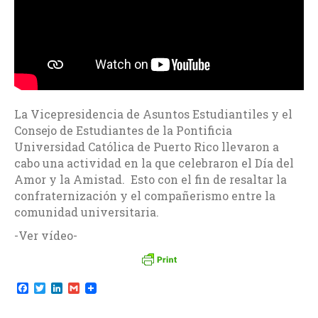
La Vicepresidencia de Asuntos Estudiantiles y el
Consejo de Estudiantes de la Pontificia
Universidad Católica de Puerto Rico llevaron a
cabo una actividad en la que celebraron el Día del
Amor y la Amistad. Esto con el fin de resaltar la
confraternización y el compañerismo entre la
comunidad universitaria.
-Ver vídeo-
F
T
L
G
a
w
i
m
c
i
n
a