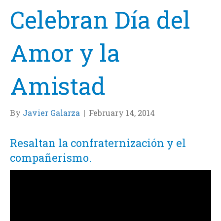
Celebran Día del
Amor y la
Amistad
By
Javier Galarza
|
February 14, 2014
Resaltan la confraternización y el
compañerismo.