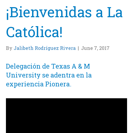
¡Bienvenidas a La
Católica!
By
Jalibeth Rodríguez Rivera
|
June 7, 2017
Delegación de Texas A & M
University se adentra en la
experiencia Pionera.