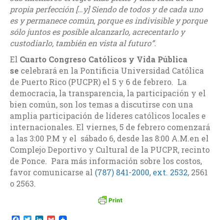
propia perfección […y] Siendo de todos y de cada uno
es y permanece común, porque es indivisible y porque
sólo juntos es posible alcanzarlo, acrecentarlo y
custodiarlo, también en vista al futuro”.
El
Cuarto Congreso Católicos y Vida Pública
se
celebrará en la Pontificia Universidad Católica
de Puerto Rico (PUCPR) el 5 y 6 de febrero. La
democracia, la transparencia, la participación y el
bien común, son los temas a discutirse con una
amplia participación de líderes católicos locales e
internacionales. El viernes, 5 de febrero comenzará
a las 3:00 P.M y el sábado 6, desde las 8:00 A.M.en el
Complejo Deportivo y Cultural de la PUCPR, recinto
de Ponce.
Para más información sobre los costos,
favor comunicarse al
(787) 841-2000, ext. 2532
, 2561
o 2563.
F
T
L
G