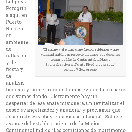
la Iglesia
Peregrin
a aquí en
Puerto
Rico en
un
ambiente
de
“El ánimo y el entusiasmo fueron evidentes y qué
claridad había con respecto al rumbo que debemos
reflexión
tomar. La Misión Continental, la Nueva
y de
Evangelización en Puerto Rico ha avanzado”
fiesta y
sostuvo Vélez Arocho.
de
análisis
honesto y sincero donde hemos evaluado los pasos
que vamos dando. Ciertamente hay un
despertar de esa ansia misionera, un revitalizar el
deseo evangelizador y anunciar y proclamar que
Jesucristo es vida y vida en abundancia”. Sobre el
avance del establecimiento de la Misión
Continental indicó “Las comisiones de matrimonio