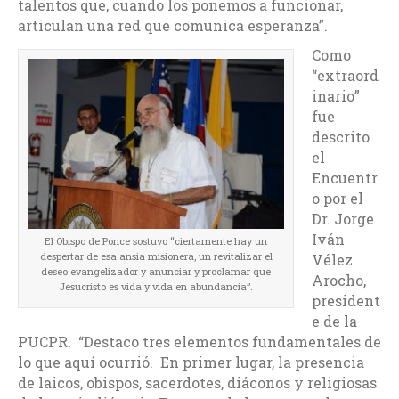
talentos que, cuando los ponemos a funcionar,
articulan una red que comunica esperanza”.
Como
“extraord
inario”
fue
descrito
el
Encuentr
o por el
Dr. Jorge
Iván
El Obispo de Ponce sostuvo “ciertamente hay un
despertar de esa ansia misionera, un revitalizar el
Vélez
deseo evangelizador y anunciar y proclamar que
Arocho,
Jesucristo es vida y vida en abundancia”.
president
e de la
PUCPR. “Destaco tres elementos fundamentales de
lo que aquí ocurrió. En primer lugar, la presencia
de laicos, obispos, sacerdotes, diáconos y religiosas