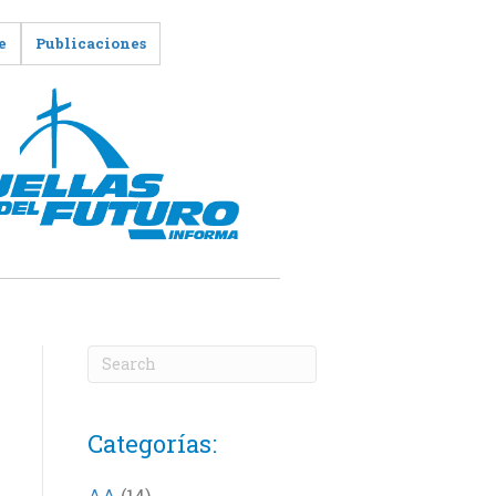
e
Publicaciones
Categorías:
AA
(14)