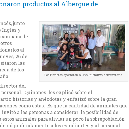
onaron productos al Albergue de
ncés, junto
 Inglés y
a campaña de
 otros
donarlos al
ueves, 26 de
isitaron las
rega de los
Los Pioneros aportaron a una iniciativa comunitaria.
paña.
director del
u personal. Quinones les explicó sobre el
tió historias y anécdotas y enfatizó sobre la gran
naciones como éstas. Es que la cantidad de animales que
invitó a las personas a considerar la posibilidad de
estos animales para aliviar un poco la sobrepoblación
adeció profundamente a los estudiantes y al personal