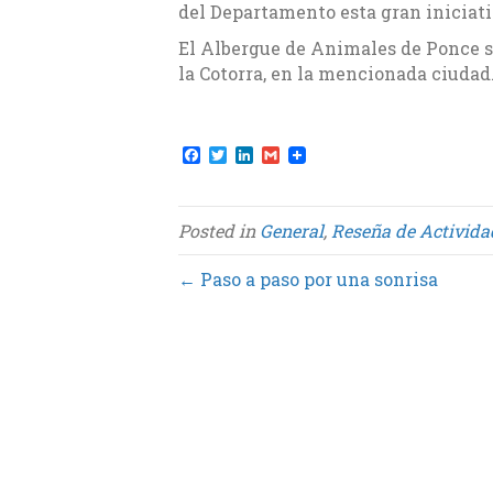
del Departamento esta gran iniciat
El Albergue de Animales de Ponce s
la Cotorra, en la mencionada ciudad
F
T
L
G
a
w
i
m
c
i
n
a
e
t
k
i
b
t
e
l
Posted in
General
,
Reseña de Activida
o
e
d
o
r
I
k
n
← Paso a paso por una sonrisa