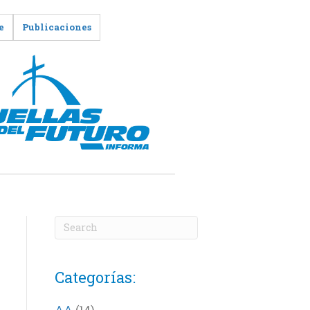
e
Publicaciones
Categorías:
AA
(14)