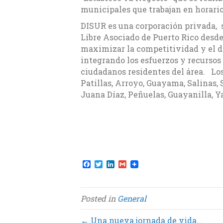
municipales que trabajan en horario 
DISUR es una corporación privada, si
Libre Asociado de Puerto Rico desde
maximizar la competitividad y el de
integrando los esfuerzos y recursos 
ciudadanos residentes del área. L
Patillas, Arroyo, Guayama, Salinas, 
Juana Díaz, Peñuelas, Guayanilla, Y
F
T
L
G
a
w
i
m
c
i
n
a
e
t
k
i
b
t
e
l
Posted in
General
o
e
d
o
r
I
k
n
← Una nueva jornada de vida…