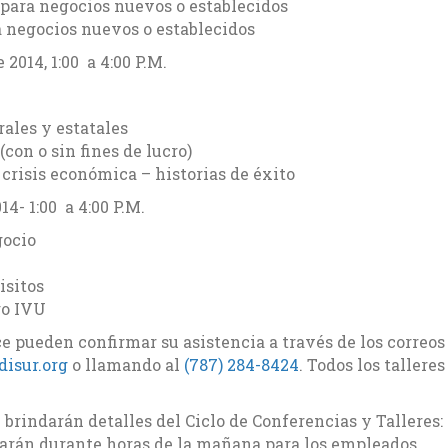
para negocios nuevos o establecidos
 negocios nuevos o establecidos
 2014, 1:00 a 4:00 P.M.
ales y estatales
con o sin fines de lucro)
risis económica – historias de éxito
14- 1:00 a 4:00 P.M.
gocio
isitos
go IVU
 pueden confirmar su asistencia a través de los correos
disur.org
o
llamando al
(787) 284-8424
. Todos los talleres
brindarán detalles del
Ciclo de Conferencias y Talleres:
izarán durante horas de la mañana para los empleados