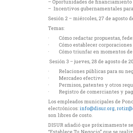
– Oportunidades de financiamiento 
–
Incentivos gubernamentales para
Sesión 2
– miércoles, 27 de agosto de
Temas:
·
Cómo redactar propuestas, feder
·
Cómo establecer corporaciones (
·
Cómo triunfar en momentos de c
Sesión 3
– jueves, 28 de agosto de 20
·
Relaciones públicas para su ne
·
Mercadeo efectivo
·
Permisos, patentes y otros requ
·
Registro de comerciantes y pa
Los empleados municipales de Ponce
electrónicos:
info@disur.org
,
rotiz@
son libres de costo.
DISUR añadió que próximamente se 
“Establece Tu Negocio” que se real