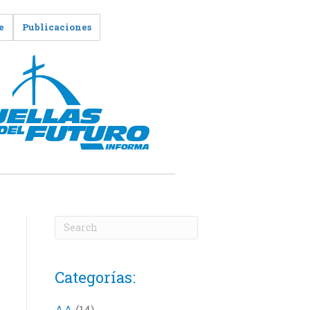
e
Publicaciones
Categorías:
AA
(14)